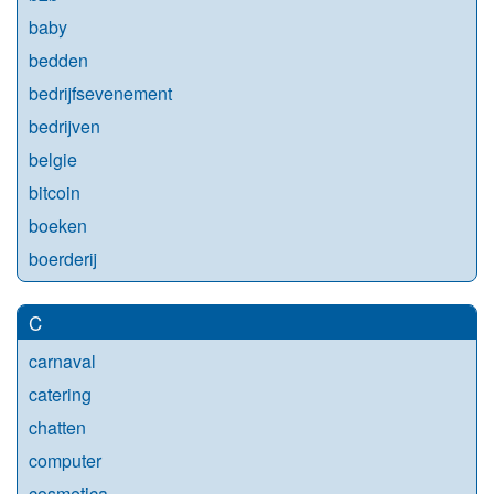
baby
bedden
bedrijfsevenement
bedrijven
belgie
bitcoin
boeken
boerderij
C
carnaval
catering
chatten
computer
cosmetica