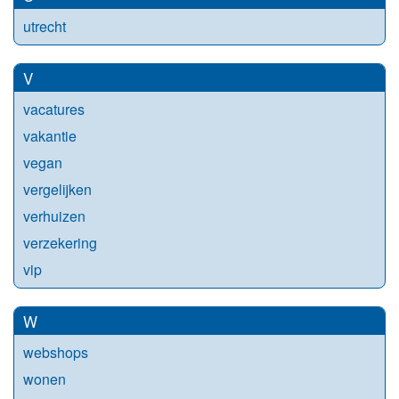
utrecht
V
vacatures
vakantie
vegan
vergelijken
verhuizen
verzekering
vip
W
webshops
wonen