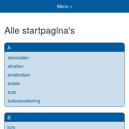
Menu +
Alle startpagina's
A
advocaten
afvallen
amsterdam
antiek
auto
autoverzekering
B
b2b