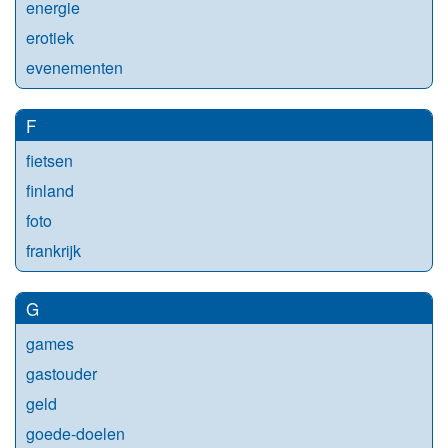
energie
erotiek
evenementen
F
fietsen
finland
foto
frankrijk
G
games
gastouder
geld
goede-doelen