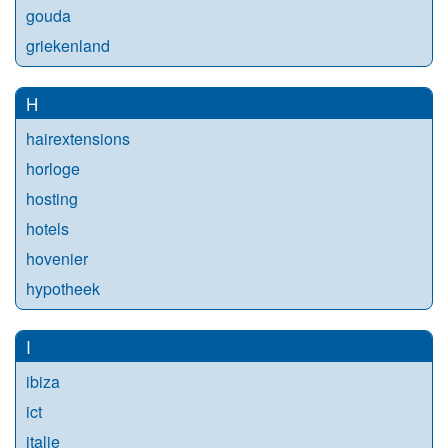
gouda
griekenland
H
hairextensions
horloge
hosting
hotels
hovenier
hypotheek
I
ibiza
ict
italie