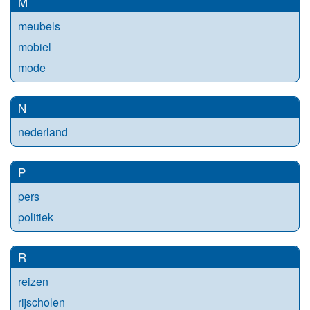
M
meubels
mobiel
mode
N
nederland
P
pers
politiek
R
reizen
rijscholen