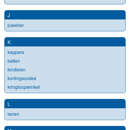
J
juwelier
K
kappers
katten
kinderen
kortingscodes
kringloopwinkel
L
lenen