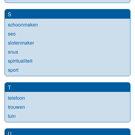
S
schoonmaken
seo
slotenmaker
snus
spiritualiteit
sport
T
telefoon
trouwen
tuin
U