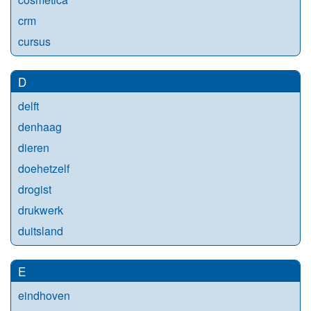
crm
cursus
D
delft
denhaag
dieren
doehetzelf
drogist
drukwerk
duitsland
E
eindhoven